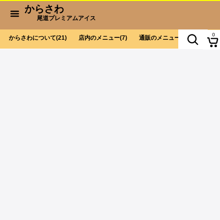
からさわ
尾道プレミアムアイス
0
からさわについて
(21)
店内のメニュー
(7)
通販のメニュー
(9)
お会計