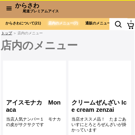
からさわ
尾道プレミアムアイス
0
からさわについて
(21)
店内のメニュー
(7)
通販のメニュー
(9)
お会計
トップ
＞ 店内のメニュー
店内のメニュー
アイスモナカ Mon
クリームぜんざい Ic
aca
e cream zenzai
当店人気ナンバー１ モナカ
当店オススメ品！ たまごあ
の皮がサクサクです
いすにとろとろぜんざいが掛
かっています