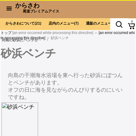
からさわ
尾道プレミアムアイス
0
からさわについて
(21)
店内のメニュー
(7)
通販のメニュー
(9)
お会計
トップ
[an error occurred while processing this directive] ＞
[an error occurred whi
le processing this directive]
＞ 砂浜ベンチ
向島の砂浜にベンチが・・・
砂浜ベンチ
向島の干潮海水浴場を東へ行った砂浜にぽつん
とベンチがあります。
オフの日に海を見ながらのんびりするのにいい
ですね。